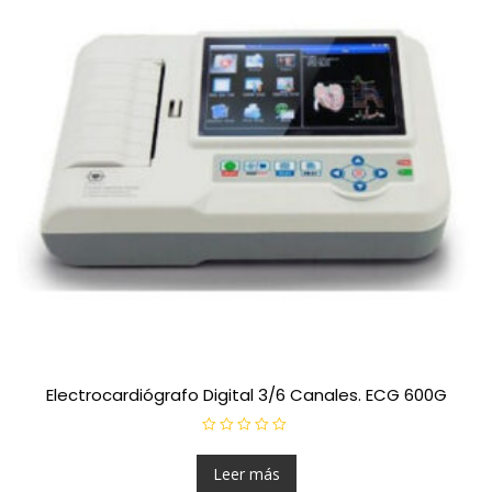
Electrocardiógrafo Digital 3/6 Canales. ECG 600G
V
a
l
Leer más
o