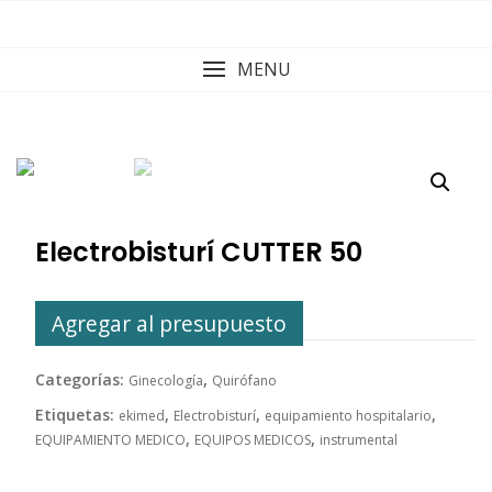
Skip
to
content
MENU
Electrobisturí CUTTER 50
Agregar al presupuesto
Categorías:
,
Ginecología
Quirófano
Etiquetas:
,
,
,
ekimed
Electrobisturí
equipamiento hospitalario
,
,
EQUIPAMIENTO MEDICO
EQUIPOS MEDICOS
instrumental