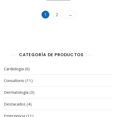
r
a
d
o
1
2
→
e
n
0
d
e
5
CATEGORÍA DE PRODUCTOS
6
Cardiología
6
productos
11
Consultorio
11
productos
3
Dermatología
3
productos
4
Destacados
4
productos
11
Emergencia
11