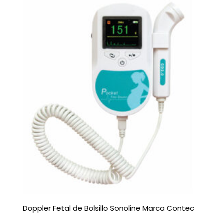
e
n
0
d
e
5
Doppler Fetal de Bolsillo Sonoline Marca Contec