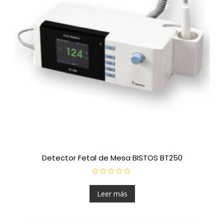
Detector Fetal de Mesa BISTOS BT250
V
a
l
Leer más
o
r
a
d
o