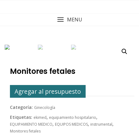
Skip
to
content
MENU
Monitores fetales
Agregar al presupuesto
Categoría:
Ginecología
Etiquetas:
,
,
ekimed
equipamiento hospitalario
,
,
,
EQUIPAMIENTO MEDICO
EQUIPOS MEDICOS
instrumental
Monitores fetales