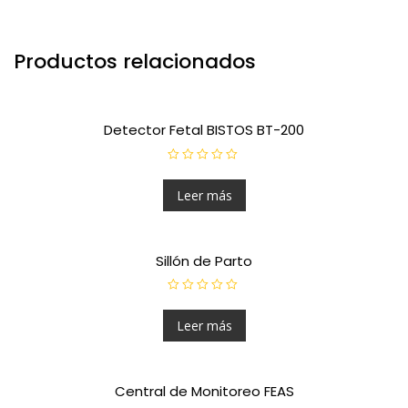
Productos relacionados
Detector Fetal BISTOS BT-200
V
a
l
Leer más
o
r
a
d
o
Sillón de Parto
e
n
0
d
V
e
a
5
l
Leer más
o
r
a
d
o
Central de Monitoreo FEAS
e
n