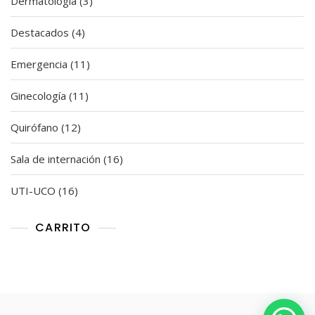
3
Dermatología
3
productos
4
Destacados
4
productos
11
Emergencia
11
productos
11
Ginecología
11
productos
12
Quirófano
12
productos
16
Sala de internación
16
productos
16
UTI-UCO
16
productos
CARRITO