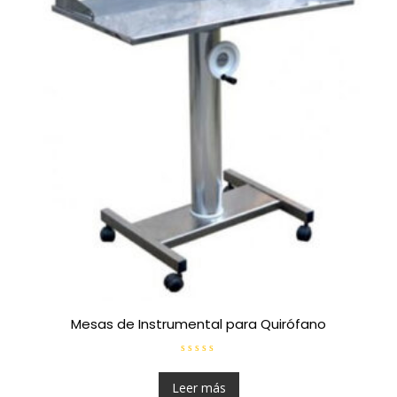
Mesas de Instrumental para Quirófano
V
a
l
Leer más
o