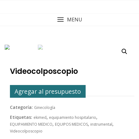
Skip
to
content
MENU
Videocolposcopio
Agregar al presupuesto
Categoría:
Ginecología
Etiquetas:
,
,
ekimed
equipamiento hospitalario
,
,
,
EQUIPAMIENTO MEDICO
EQUIPOS MEDICOS
instrumental
Videocolposcopio