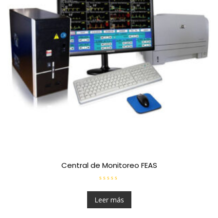
Central de Monitoreo FEAS
V
a
l
Leer más
o
r
a