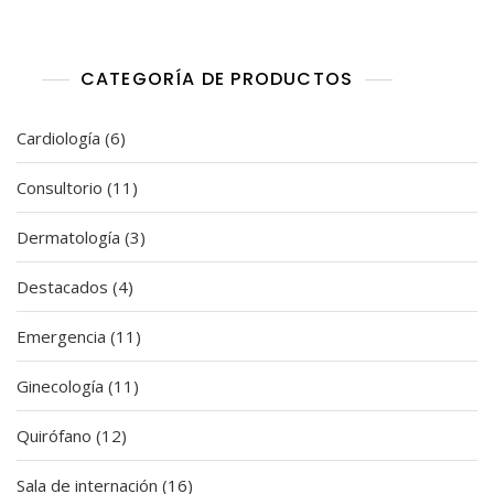
d
o
e
n
0
CATEGORÍA DE PRODUCTOS
d
e
5
6
Cardiología
6
productos
11
Consultorio
11
productos
3
Dermatología
3
productos
4
Destacados
4
productos
11
Emergencia
11
productos
11
Ginecología
11
productos
12
Quirófano
12
productos
16
Sala de internación
16