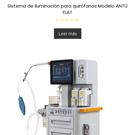
Sistema de iluminación para quirófanos Modelo ANTÜ
FLAT
V
a
l
Leer más
o
r
a
d
o
e
n
0
d
e
5