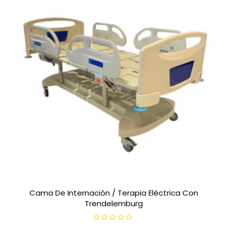
e
5
Cama De Internación / Terapia Eléctrica Con
Trendelemburg
V