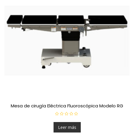
Mesa de cirugía Eléctrica Fluoroscópica Modelo RG
V
a
l
Leer más
o
r