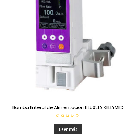
Bomba Enteral de Alimentación KL5021A KELLYMED
V
a
l
Leer más
o
r