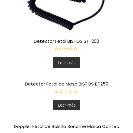
Detector Fetal BISTOS BT-200
V
a
l
Leer más
o
r
a
d
o
Detector Fetal de Mesa BISTOS BT250
e
n
0
d
V
e
a
5
l
Leer más
o
r
a
d
o
Doppler Fetal de Bolsillo Sonoline Marca Contec
e
n
0