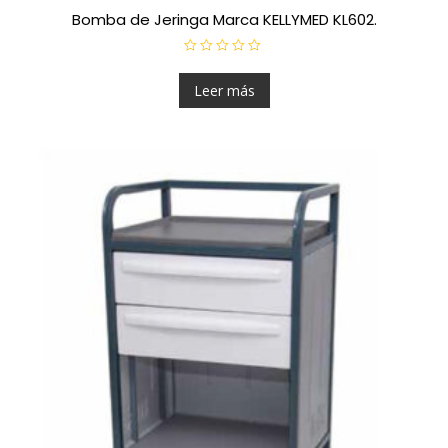
Bomba de Jeringa Marca KELLYMED KL602.
V
a
l
Leer más
o
r
a
d
o
e
n
0
d
e
5