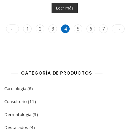
d
e
Leer más
5
←
1
2
3
4
5
6
7
→
CATEGORÍA DE PRODUCTOS
6
Cardiología
6
productos
11
Consultorio
11
productos
3
Dermatología
3
productos
4
Destacados
4