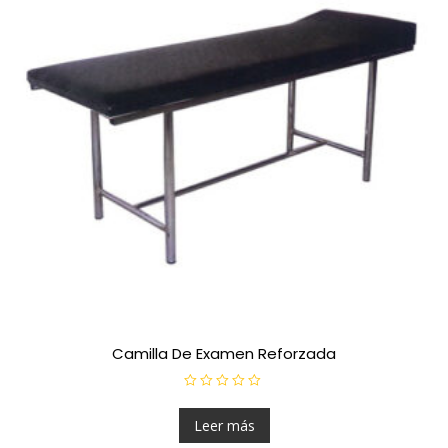
Camilla De Examen Reforzada
V
a
l
Leer más
o
r