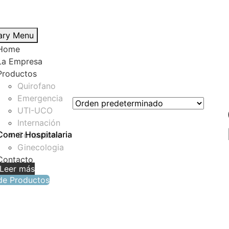
ary Menu
Home
La Empresa
Productos
Quirofano
Emergencia
UTI-UCO
Internación
Comer Hospitalaria
Consultorio
Ginecologia
Contacto
Leer más
 de Productos