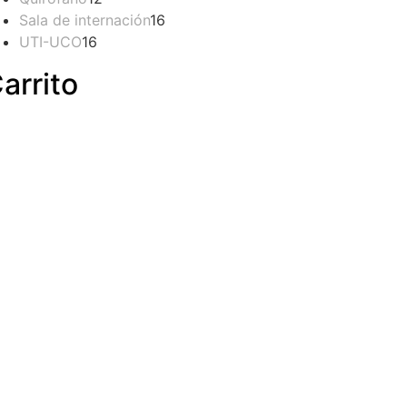
productos
16
Sala de internación
16
16
productos
UTI-UCO
16
productos
arrito