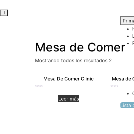
Skip
to
Prim
content
Mesa de Comer
Mostrando todos los resultados 2
Mesa De Comer Clinic
Mesa de 
Valorado
Valorado
en
en
Leer más
0
0
de
de
Lista
5
5