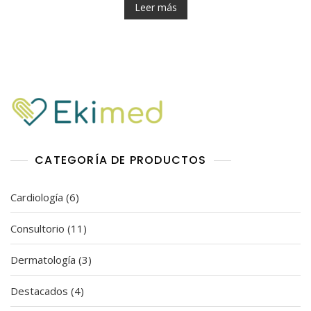
l
Leer más
o
r
a
d
o
e
n
0
d
e
5
CATEGORÍA DE PRODUCTOS
6
Cardiología
6
productos
11
Consultorio
11
productos
3
Dermatología
3
productos
4
Destacados
4
productos