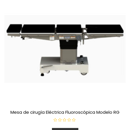
Mesa de cirugía Eléctrica Fluoroscópica Modelo RG
V
a