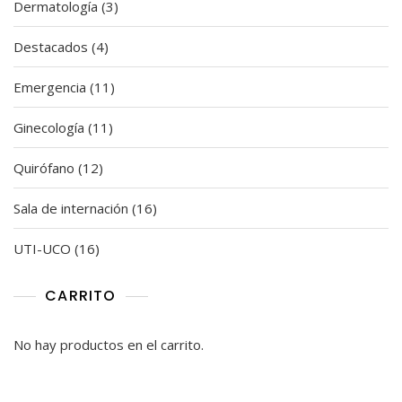
3
Dermatología
3
productos
4
Destacados
4
productos
11
Emergencia
11
productos
11
Ginecología
11
productos
12
Quirófano
12
productos
16
Sala de internación
16
productos
16
UTI-UCO
16
productos
CARRITO
No hay productos en el carrito.