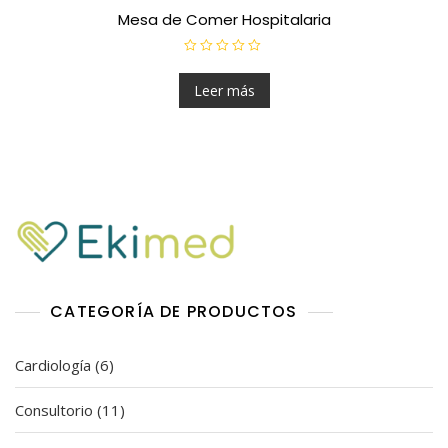
Mesa de Comer Hospitalaria
V
a
l
Leer más
o
r
a
d
o
e
n
0
d
e
5
CATEGORÍA DE PRODUCTOS
6
Cardiología
6
productos
11
Consultorio
11
productos