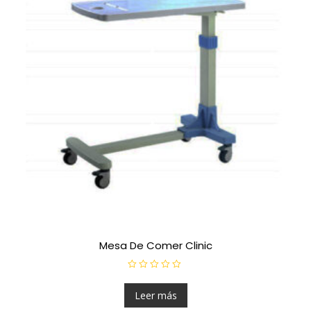
Mesa De Comer Clinic
V
a
l
Leer más
o
r