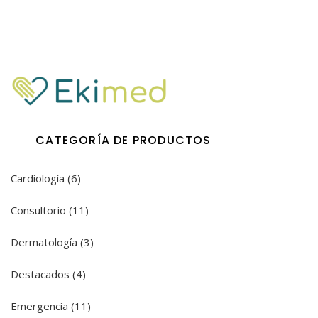
a
d
o
e
n
0
d
e
5
CATEGORÍA DE PRODUCTOS
6
Cardiología
6
productos
11
Consultorio
11
productos
3
Dermatología
3
productos
4
Destacados
4
productos
11
Emergencia
11