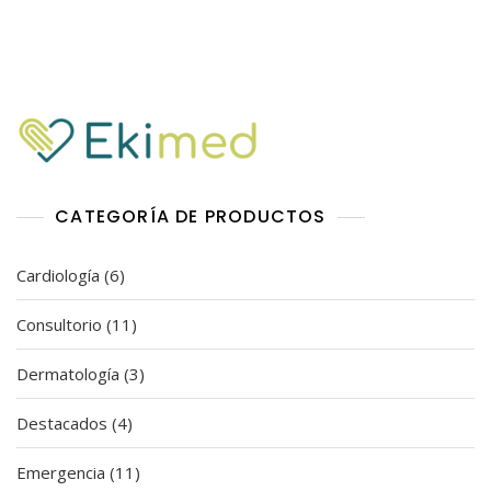
a
d
o
e
n
0
d
e
5
CATEGORÍA DE PRODUCTOS
6
Cardiología
6
productos
11
Consultorio
11
productos
3
Dermatología
3
productos
4
Destacados
4
productos
11
Emergencia
11